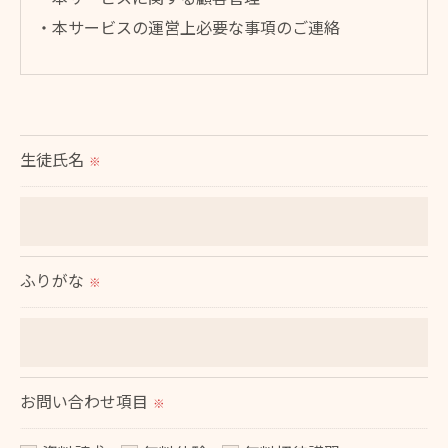
・本サービスの運営上必要な事項のご連絡
＜個人情報の提供について＞
当社ではお客様の同意を得た場合または法令に定め
られた場合を除き、
生徒氏名
※
取得した個人情報を第三者に提供することはいたし
ません。
＜個人情報の委託について＞
ふりがな
※
当社では、利用目的の達成に必要な範囲において、
個人情報を外部に委託する場合があります。
これらの委託先に対しては個人情報保護契約等の措
置をとり、適切な監督を行います。
お問い合わせ項目
※