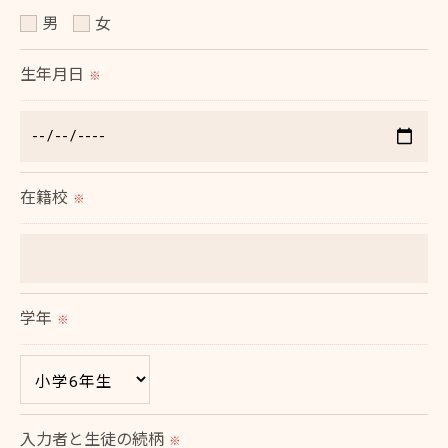
男
女
生年月日
※
在籍校
※
学年
※
入力者と生徒の続柄
※