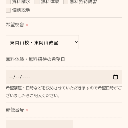
＜個人情報の安全管理＞
資料請求
無料体験
無料招待講習
当社では、個人情報の漏洩等がなされないよう、適
個別説明
切に安全管理対策を実施します。
希望校舎
※
＜個人情報を与えなかった場合に生じる結果＞
必要な情報を頂けない場合は、それに対応した当社
のサービスをご提供できない場合がございますので
無料体験・無料招待の希望日
予めご了承ください。
＜個人情報の開示･訂正・削除･利用停止の手続につ
いて＞
希望講座・日時などを決めさせていただきますので希望日時がご
当社では、お客様の個人情報の開示･訂正･削除・利
ざいましたらご記入ください。
用停止の手続を定めさせて頂いております。
郵便番号
※
ご本人である事を確認のうえ、対応させて頂きま
す。