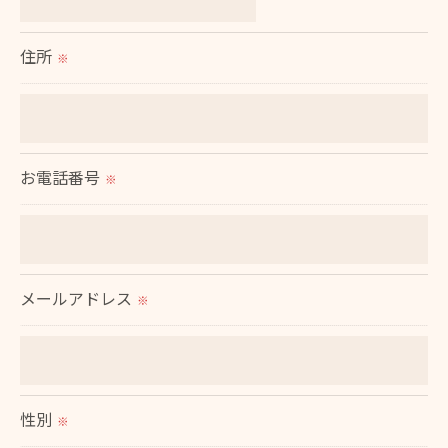
個人情報の開示･訂正･削除・利用停止の具体的手続
きにつきましては、お電話でお問合せ下さい。
住所
※
お電話番号
※
メールアドレス
※
性別
※