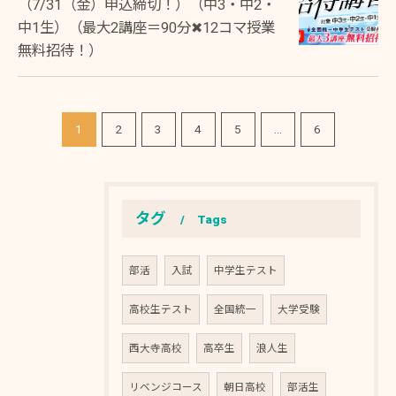
（7/31（金）申込締切！）（中3・中2・
中1生）（最大2講座＝90分✖12コマ授業
無料招待！）
1
2
3
4
5
...
6
お問い合わせはこちら
タグ
Tags
部活
入試
中学生テスト
高校生テスト
全国統一
大学受験
西大寺高校
高卒生
浪人生
リベンジコース
朝日高校
部活生