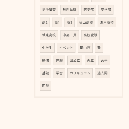
招待講習
無料体験
医学部
薬学部
高2
高1
高3
操山高校
瀬戸高校
城東高校
中高一貫
高校受験
中学生
イベント
岡山市
塾
映像
体験
国公立
両立
苦手
基礎
学習
カリキュラム
過去問
面談