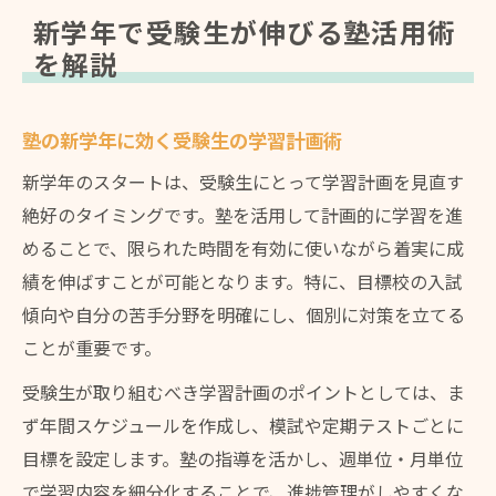
塾通いの心得で新学年を好スタート
新学年で受験生が伸びる塾活用術
新学年に役立つ塾通いの受験生心得とは
を解説
塾の新学年で守りたい受験生のルール
受験生が新学年で実践する塾通いの工夫
塾の新学年に効く受験生の学習計画術
新学年の塾通いで受験生が注意すべき点
新学年のスタートは、受験生にとって学習計画を見直す
塾通いを続ける新学年受験生の成功要因
絶好のタイミングです。塾を活用して計画的に学習を進
受験生に役立つ塾利用の秘訣まとめ
めることで、限られた時間を有効に使いながら着実に成
受験生の新学年塾利用で差がつく習慣化術
績を伸ばすことが可能となります。特に、目標校の入試
傾向や自分の苦手分野を明確にし、個別に対策を立てる
新学年の塾で受験生が身につけたい勉強法
ことが重要です。
受験生が塾利用で新学年を有利に進める方
法
受験生が取り組むべき学習計画のポイントとしては、ま
ず年間スケジュールを作成し、模試や定期テストごとに
新学年受験生が実践したい塾の使い方
目標を設定します。塾の指導を活かし、週単位・月単位
塾利用で受験生が新学年に成功するコツ
で学習内容を細分化することで、進捗管理がしやすくな