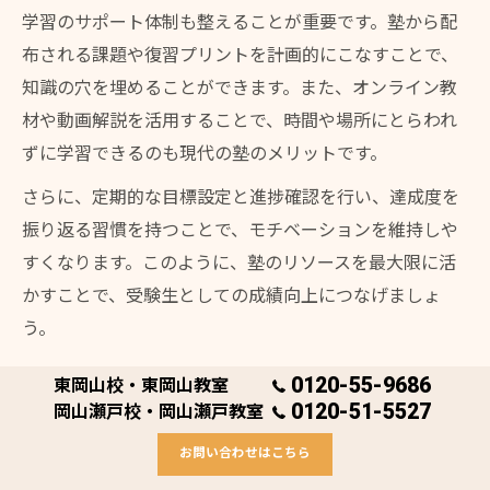
学習のサポート体制も整えることが重要です。塾から配
布される課題や復習プリントを計画的にこなすことで、
知識の穴を埋めることができます。また、オンライン教
材や動画解説を活用することで、時間や場所にとらわれ
ずに学習できるのも現代の塾のメリットです。
さらに、定期的な目標設定と進捗確認を行い、達成度を
振り返る習慣を持つことで、モチベーションを維持しや
すくなります。このように、塾のリソースを最大限に活
かすことで、受験生としての成績向上につなげましょ
う。
0120-55-9686
東岡山校・東岡山教室
新学年受験生が塾で成果を出す工夫集
0120-51-5527
岡山瀬戸校・岡山瀬戸教室
新学年の受験生が塾で成果を出すためには、目標を明確
お問い合わせはこちら
にし、日々の学習計画を立てて実行することが不可欠で