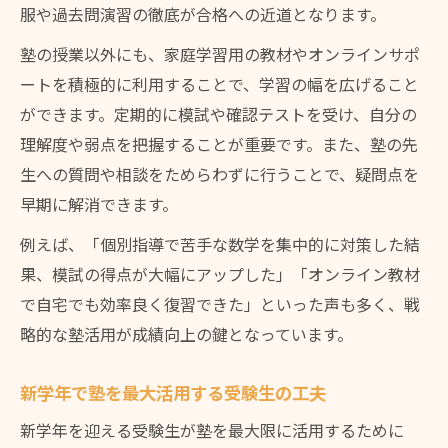
服や過去問演習の徹底が合格への近道となります。
受験生の新学年に役立つ塾利用ポイント
塾の授業以外にも、家庭学習用の教材やオンラインサポ
新学年受験生が押さえるべき塾活用法
ートを積極的に利用することで、学習の幅を広げること
塾を賢く使う新学年受験生の秘訣まとめ
ができます。定期的に模試や確認テストを受け、自分の
受験生が新学年で選ぶ塾利用の工夫
理解度や弱点を把握することが重要です。また、塾の先
新学年受験生が知るべき塾利用の極意
生への質問や相談をためらわずに行うことで、疑問点を
早期に解消できます。
例えば、「個別指導で苦手な数学を集中的に対策した結
果、模試の得点が大幅にアップした」「オンライン教材
で自宅でも効率良く復習できた」といった声も多く、戦
略的な塾活用が成績向上の鍵となっています。
新学年で塾を最大活用する受験生の工夫
新学年を迎える受験生が塾を最大限に活用するために