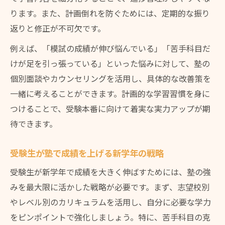
親子で実践できる新学年塾学習法
ります。また、計画倒れを防ぐためには、定期的な振り
受験生と親が協力する新学年の塾活用法
返りと修正が不可欠です。
新学年に親子で取り組む塾学習サイクル
例えば、「模試の成績が伸び悩んでいる」「苦手科目だ
塾で新学年を迎える受験生と親の連携術
けが足を引っ張っている」といった悩みに対して、塾の
受験生の新学年塾学習を親が支える方法
個別面談やカウンセリングを活用し、具体的な改善策を
新学年の塾学習で親子が意識するべき点
一緒に考えることができます。計画的な学習習慣を身に
成績アップを狙う塾活用のコツを紹介
つけることで、受験本番に向けて着実な実力アップが期
新学年受験生の成績アップ塾活用テクニッ
待できます。
ク
受験生が塾で成績を上げる新学年の戦略
塾で差がつく新学年受験生の勉強法の工夫
新学年に効果的な受験生の塾活用アイデア
受験生が新学年で成績を大きく伸ばすためには、塾の強
みを最大限に活かした戦略が必要です。まず、志望校別
受験生の成績向上につながる塾の使い方
やレベル別のカリキュラムを活用し、自分に必要な学力
新学年受験生が塾で成果を出す工夫集
をピンポイントで強化しましょう。特に、苦手科目の克
受験生なら知っておきたい塾利用法