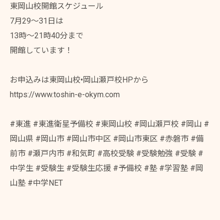
東岡山校開館スケジュール
7月29〜31日は
13時〜21時40分まで
開館しています！
お申込みは東岡山校•岡山瀬戸校HPから
https://www.toshin-e-okym.com
#東進 #東進衛星予備校 #東岡山校 #岡山瀬戸校 #岡山 #
岡山県 #岡山市 #岡山市中区 #岡山市東区 #赤磐市 #備
前市 #瀬戸内市 #和気町 #高校受験 #受験勉強 #受験 #
中学生 #受験生 #受験生応援 #予備校 #塾 #学習塾 #岡
山塾 #中学NET