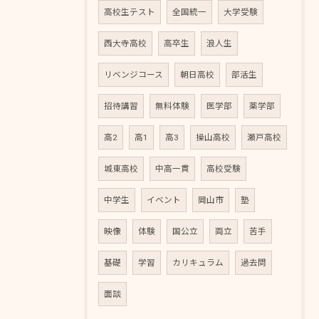
高校生テスト
全国統一
大学受験
西大寺高校
高卒生
浪人生
リベンジコース
朝日高校
部活生
招待講習
無料体験
医学部
薬学部
高2
高1
高3
操山高校
瀬戸高校
城東高校
中高一貫
高校受験
中学生
イベント
岡山市
塾
映像
体験
国公立
両立
苦手
基礎
学習
カリキュラム
過去問
面談