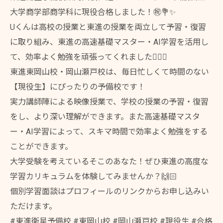
大学商学部商学科に現役合格しました！㊗️💐✨
Uくんは高校の授業と東進の授業を両立して予習・復習
に取り組み、東進の高速基礎マスター・AI学習を活用し
て、効率よく勉強を頑張ってくれました✍🏻🔥
東進東岡山校・岡山瀬戸校は、毎日忙しくて時間のない
【現役生】にぴったりの予備校です！
実力講師陣による映像授業で、学校の授業の予習・復習
をし、より深い理解ができます。また高速基礎マスタ
ー・AI学習によって、スキマ時間で効率よく勉強をする
ことができます。
大学受験を考えているそこのあなた！ぜひ東進の高度な
学習カリキュラムを体験してみませんか？🙌🏻
個別学習面談はプロフィールのリンクからお申し込みい
ただけます。
#東進衛星予備校 #東岡山校 #岡山瀬戸校 #現役生 #合格