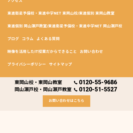
アクセス
東進衛星予備校・東進中学NET 東岡山校/東進個別 東岡山教室
東進個別 岡山瀬戸教室/東進衛星予備校・東進中学NET 岡山瀬戸校
ブログ
コラム
よくある質問
映像を活用したIT授業だからできること
お問い合わせ
プライバシーポリシー
サイトマップ
0120-55-9686
東岡山校・東岡山教室
© 2026 岡山県岡山市の塾なら東進個別 東岡山教室・東進中学NET/東進衛
0120-51-5527
星予備校 東岡山校 ALL RIGHTS RESERVED.
岡山瀬戸校・岡山瀬戸教室
お問い合わせはこちら