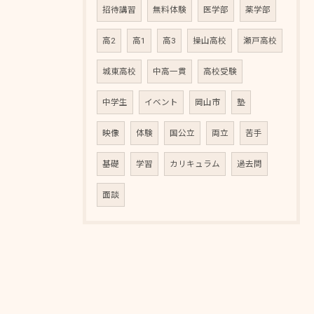
招待講習
無料体験
医学部
薬学部
高2
高1
高3
操山高校
瀬戸高校
城東高校
中高一貫
高校受験
中学生
イベント
岡山市
塾
映像
体験
国公立
両立
苦手
基礎
学習
カリキュラム
過去問
面談