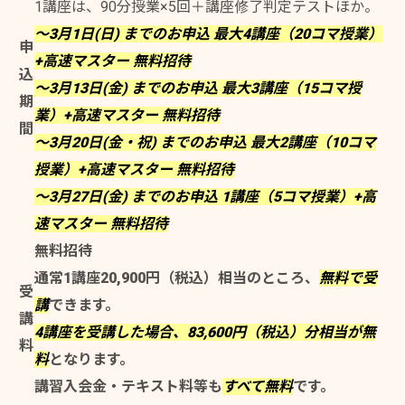
1講座は、90分授業×5回＋講座修了判定テストほか。
～3月1日(日) までのお申込 最大4講座（20コマ授業）
申
+高速マスター 無料招待
込
～3月13日(金) までのお申込 最大3講座（15コマ授
期
業）+高速マスター 無料招待
間
～3月20日(金・祝) までのお申込 最大2講座（10コマ
授業）+高速マスター 無料招待
～3月27日(金) までのお申込 1講座（5コマ授業）+高
速マスター 無料招待
無料招待
通常1講座20,900円（税込）相当のところ、
無料で受
受
講
できます。
講
4講座を受講した場合、83,600円（税込）分相当が無
料
料
となります。
講習入会金・テキスト料等も
すべて無料
です。