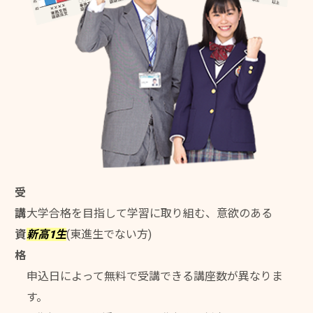
受
講
大学合格を目指して学習に取り組む、意欲のある
資
新高1生
(東進生でない方)
格
申込日によって無料で受講できる講座数が異なりま
す。