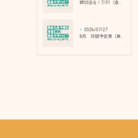
締切迫る！7/31（金）申込締切！「中学NET 夏期特別招待講習」最大12日間無料招待！（中3・中2・中1生）（最大2講座＝90分✖12コマ授業 無料招待！）
2026/07/27
8月 月間予定表（東岡山校・東岡山教室）