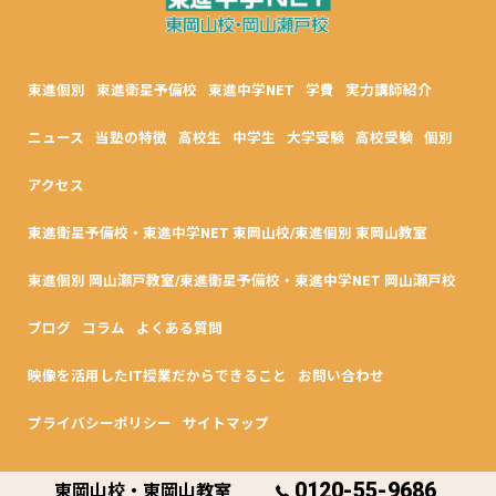
東進個別
東進衛星予備校
東進中学NET
学費
実力講師紹介
ニュース
当塾の特徴
高校生
中学生
大学受験
高校受験
個別
アクセス
東進衛星予備校・東進中学NET 東岡山校/東進個別 東岡山教室
東進個別 岡山瀬戸教室/東進衛星予備校・東進中学NET 岡山瀬戸校
ブログ
コラム
よくある質問
映像を活用したIT授業だからできること
お問い合わせ
プライバシーポリシー
サイトマップ
0120-55-9686
東岡山校・東岡山教室
© 2026 岡山県岡山市の塾なら東進個別 東岡山教室・東進中学NET/東進衛