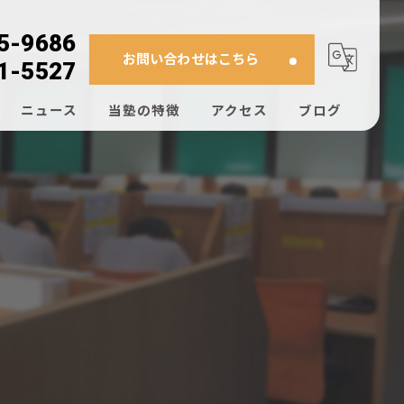
5-9686
お問い合わせはこちら
1-5527
ニュース
当塾の特徴
アクセス
ブログ
進衛星予備校・東進中学NET 東岡山校/東進個別 東岡山教室
高校生
コラム
進個別 岡山瀬戸教室/東進衛星予備校・東進中学NET 岡山瀬戸校
中学生
」
大学受験
高校受験
個別