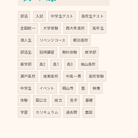
部活
入試
中学生テスト
高校生テスト
全国統一
大学受験
西大寺高校
高卒生
浪人生
リベンジコース
朝日高校
部活生
招待講習
無料体験
医学部
薬学部
高2
高1
高3
操山高校
瀬戸高校
城東高校
中高一貫
高校受験
中学生
イベント
岡山市
塾
映像
体験
国公立
両立
苦手
基礎
学習
カリキュラム
過去問
面談