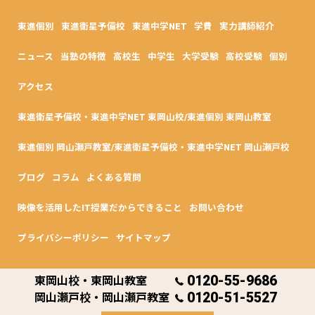
東進個別
東進衛星予備校
東進中学NET
学費
実力講師紹介
ニュース
当塾の特徴
高校生
中学生
大学受験
高校受験
個別
アクセス
東進衛星予備校・東進中学NET 東岡山校/東進個別 東岡山教室
東進個別 岡山瀬戸教室/東進衛星予備校・東進中学NET 岡山瀬戸校
ブログ
コラム
よくある質問
映像を活用したIT授業だからできること
お問い合わせ
プライバシーポリシー
サイトマップ
0120-55-9686
東岡山校・東岡山教室
© 2026 岡山県岡山市の塾なら東進個別 東岡山教室・東進中学NET/東進衛
0120-51-5527
星予備校 東岡山校 ALL RIGHTS RESERVED.
岡山瀬戸校・岡山瀬戸教室