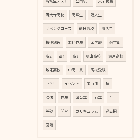
高校生テスト
全国統一
大学受験
西大寺高校
高卒生
浪人生
リベンジコース
朝日高校
部活生
招待講習
無料体験
医学部
薬学部
高2
高1
高3
操山高校
瀬戸高校
城東高校
中高一貫
高校受験
中学生
イベント
岡山市
塾
映像
体験
国公立
両立
苦手
基礎
学習
カリキュラム
過去問
面談